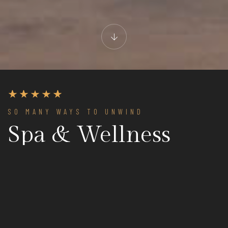
SO MANY WAYS TO UNWIND
Spa & Wellness
Interdum et malesuada fames ac ante ipsum primis in faucibus.
Praesent volutpat nibh ac sodales sodales. Nunc tincidunt erat
sed nisi faucibus, eget sagittis libero imperdiet. Nunc risus
magna, imperdiet gravida ultricies in, aliquam a tortor.
Vestibulum tristique posuere magna, quis elementum neque